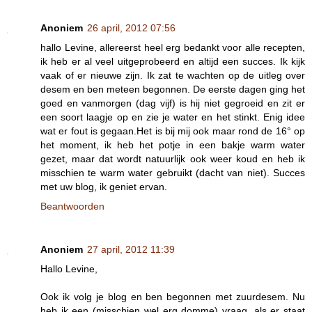
Anoniem
26 april, 2012 07:56
hallo Levine, allereerst heel erg bedankt voor alle recepten,
ik heb er al veel uitgeprobeerd en altijd een succes. Ik kijk
vaak of er nieuwe zijn. Ik zat te wachten op de uitleg over
desem en ben meteen begonnen. De eerste dagen ging het
goed en vanmorgen (dag vijf) is hij niet gegroeid en zit er
een soort laagje op en zie je water en het stinkt. Enig idee
wat er fout is gegaan.Het is bij mij ook maar rond de 16° op
het moment, ik heb het potje in een bakje warm water
gezet, maar dat wordt natuurlijk ook weer koud en heb ik
misschien te warm water gebruikt (dacht van niet). Succes
met uw blog, ik geniet ervan.
Beantwoorden
Anoniem
27 april, 2012 11:39
Hallo Levine,
Ook ik volg je blog en ben begonnen met zuurdesem. Nu
heb ik een (misschien wel erg domme) vraag, als er staat