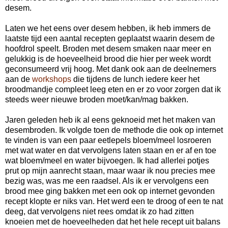
desem.
Laten we het eens over desem hebben, ik heb immers de
laatste tijd een aantal recepten geplaatst waarin desem de
hoofdrol speelt. Broden met desem smaken naar meer en
gelukkig is de hoeveelheid brood die hier per week wordt
geconsumeerd vrij hoog. Met dank ook aan de deelnemers
aan de
workshops
die tijdens de lunch iedere keer het
broodmandje compleet leeg eten en er zo voor zorgen dat ik
steeds weer nieuwe broden moet/kan/mag bakken.
Jaren geleden heb ik al eens geknoeid met het maken van
desembroden. Ik volgde toen de methode die ook op internet
te vinden is van een paar eetlepels bloem/meel losroeren
met wat water en dat vervolgens laten staan en er af en toe
wat bloem/meel en water bijvoegen. Ik had allerlei potjes
prut op mijn aanrecht staan, maar waar ik nou precies mee
bezig was, was me een raadsel. Als ik er vervolgens een
brood mee ging bakken met een ook op internet gevonden
recept klopte er niks van. Het werd een te droog of een te nat
deeg, dat vervolgens niet rees omdat ik zo had zitten
knoeien met de hoeveelheden dat het hele recept uit balans