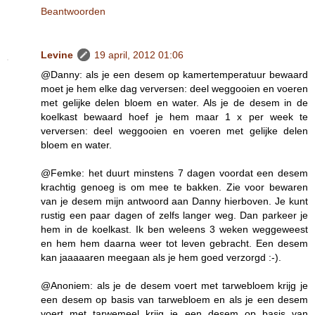
Beantwoorden
Levine
19 april, 2012 01:06
@Danny: als je een desem op kamertemperatuur bewaard
moet je hem elke dag verversen: deel weggooien en voeren
met gelijke delen bloem en water. Als je de desem in de
koelkast bewaard hoef je hem maar 1 x per week te
verversen: deel weggooien en voeren met gelijke delen
bloem en water.
@Femke: het duurt minstens 7 dagen voordat een desem
krachtig genoeg is om mee te bakken. Zie voor bewaren
van je desem mijn antwoord aan Danny hierboven. Je kunt
rustig een paar dagen of zelfs langer weg. Dan parkeer je
hem in de koelkast. Ik ben weleens 3 weken weggeweest
en hem hem daarna weer tot leven gebracht. Een desem
kan jaaaaaren meegaan als je hem goed verzorgd :-).
@Anoniem: als je de desem voert met tarwebloem krijg je
een desem op basis van tarwebloem en als je een desem
voert met tarwemeel krijg je een desem op basis van