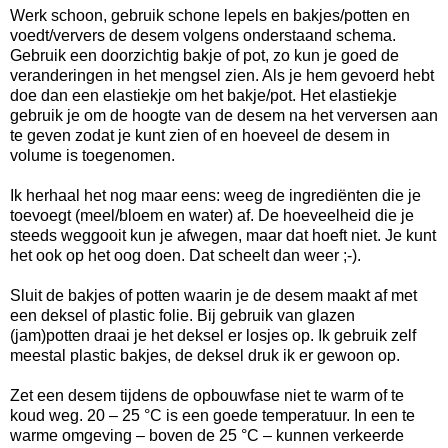
Werk schoon, gebruik schone lepels en bakjes/potten en
voedt/ververs de desem volgens onderstaand schema.
Gebruik een doorzichtig bakje of pot, zo kun je goed de
veranderingen in het mengsel zien. Als je hem gevoerd hebt
doe dan een elastiekje om het bakje/pot. Het elastiekje
gebruik je om de hoogte van de desem na het verversen aan
te geven zodat je kunt zien of en hoeveel de desem in
volume is toegenomen.
Ik herhaal het nog maar eens: weeg de ingrediënten die je
toevoegt (meel/bloem en water) af. De hoeveelheid die je
steeds weggooit kun je afwegen, maar dat hoeft niet. Je kunt
het ook op het oog doen. Dat scheelt dan weer ;-).
Sluit de bakjes of potten waarin je de desem maakt af met
een deksel of plastic folie. Bij gebruik van glazen
(jam)potten draai je het deksel er losjes op. Ik gebruik zelf
meestal plastic bakjes, de deksel druk ik er gewoon op.
Zet een desem tijdens de opbouwfase niet te warm of te
koud weg. 20 – 25 °C is een goede temperatuur. In een te
warme omgeving – boven de 25 °C – kunnen verkeerde