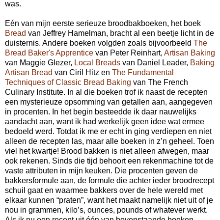
was.
Eén van mijn eerste serieuze broodbakboeken, het boek
Bread
van Jeffrey Hamelman, bracht al een beetje licht in de
duisternis. Andere boeken volgden zoals bijvoorbeeld
The
Bread Baker's Apprentice
van Peter Reinhart,
Artisan Baking
van Maggie Glezer,
Local Breads
van Daniel Leader,
Baking
Artisan Bread
van Ciril Hitz en
The Fundamental
Techniques of Classic Bread Baking
van The French
Culinary Institute. In al die boeken trof ik naast de recepten
een mysterieuze opsomming van getallen aan, aangegeven
in procenten. In het begin besteedde ik daar nauwelijks
aandacht aan, want ik had werkelijk geen idee wat ermee
bedoeld werd. Totdat ik me er echt in ging verdiepen en niet
alleen de recepten las, maar alle boeken in z’n geheel. Toen
viel het kwartje! Brood bakken is niet alleen afwegen, maar
ook rekenen. Sinds die tijd behoort een rekenmachine tot de
vaste attributen in mijn keuken. Die procenten geven de
bakkersformule aan, de formule die achter ieder broodrecept
schuil gaat en waarmee bakkers over de hele wereld met
elkaar kunnen “praten”, want het maakt namelijk niet uit of je
nou in grammen, kilo’s, ounces, pounds of whatever werkt.
Als ik nu een recept uit één van bovenstaande boeken